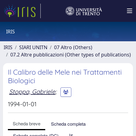
IRIS
IRIS
SIARI UNITN
07 Altro (Others)
07.2 Altre pubblicazioni (Other types of publications)
Il Calibro delle Mele nei Trattamenti
Biologici
Stoppa, Gabriele
;
1994-01-01
Scheda breve
Scheda completa
Scheda completa (DC)