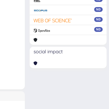
ND
ND
ND
social impact