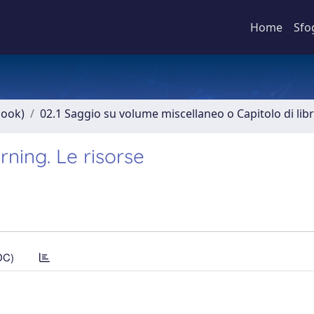
Home
Sfo
book)
02.1 Saggio su volume miscellaneo o Capitolo di lib
arning. Le risorse
DC)