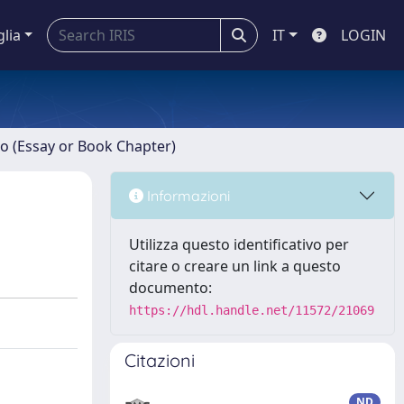
glia
IT
LOGIN
ro (Essay or Book Chapter)
Informazioni
Utilizza questo identificativo per
citare o creare un link a questo
documento:
https://hdl.handle.net/11572/21069
Citazioni
ND