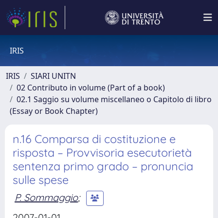
IRIS
IRIS
SIARI UNITN
02 Contributo in volume (Part of a book)
02.1 Saggio su volume miscellaneo o Capitolo di libro
(Essay or Book Chapter)
n.16 Comparsa di costituzione e
risposta – Provvisoria esecutorietà
sentenza primo grado – pronuncia
sulle spese
P. Sommaggio
;
2007-01-01