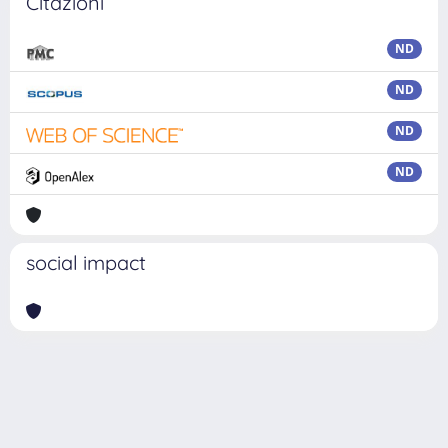
Citazioni
ND
ND
ND
ND
social impact
Powered by
IRIS
-
about IRIS
-