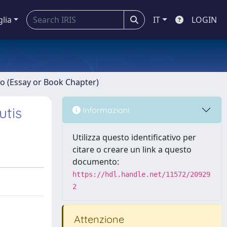
glia
IT
LOGIN
ro (Essay or Book Chapter)
utis
Informazioni
Utilizza questo identificativo per
citare o creare un link a questo
documento:
https://hdl.handle.net/11572/20929
2
Attenzione