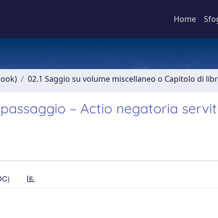
Home
Sfo
book)
02.1 Saggio su volume miscellaneo o Capitolo di lib
i passaggio – Actio negatoria servit
DC)