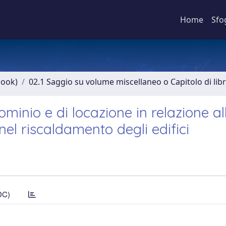
Home
Sfo
book)
02.1 Saggio su volume miscellaneo o Capitolo di lib
ominio e di locazione in relazione al
nel riscaldamento degli edifici
DC)