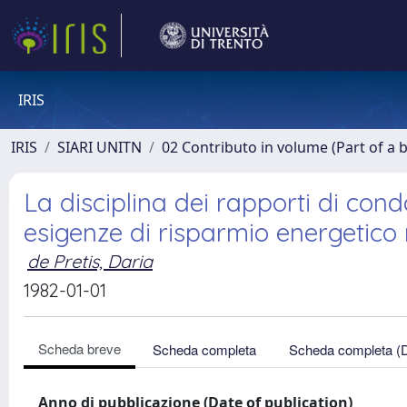
IRIS
IRIS
SIARI UNITN
02 Contributo in volume (Part of a 
La disciplina dei rapporti di cond
esigenze di risparmio energetico 
de Pretis, Daria
1982-01-01
Scheda breve
Scheda completa
Scheda completa (
Anno di pubblicazione (Date of publication)