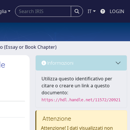
glia
IT
LOGIN
ro (Essay or Book Chapter)
le
Informazioni
Utilizza questo identificativo per
citare o creare un link a questo
documento:
https://hdl.handle.net/11572/20921
Attenzione
Attenzione! I dati visualizzati non