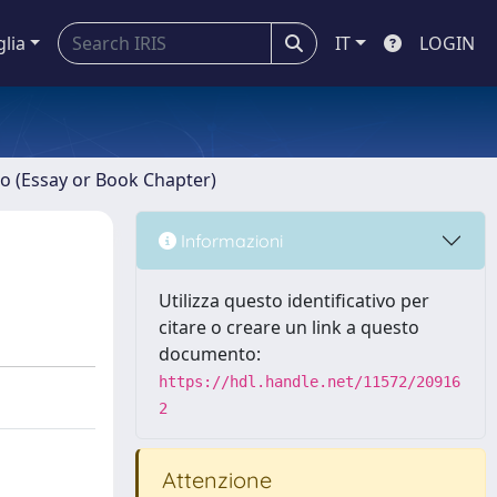
glia
IT
LOGIN
ro (Essay or Book Chapter)
Informazioni
Utilizza questo identificativo per
citare o creare un link a questo
documento:
https://hdl.handle.net/11572/20916
2
Attenzione