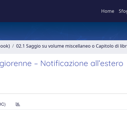
Home
Sfo
book)
02.1 Saggio su volume miscellaneo o Capitolo di lib
iorenne – Notificazione all’estero
DC)