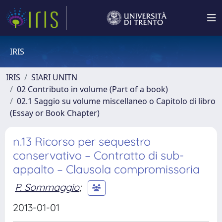
IRIS
IRIS
SIARI UNITN
02 Contributo in volume (Part of a book)
02.1 Saggio su volume miscellaneo o Capitolo di libro
(Essay or Book Chapter)
n.13 Ricorso per sequestro
conservativo – Contratto di sub-
appalto – Clausola compromissoria
P. Sommaggio
;
2013-01-01