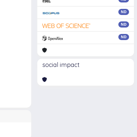
ND
ND
ND
social impact