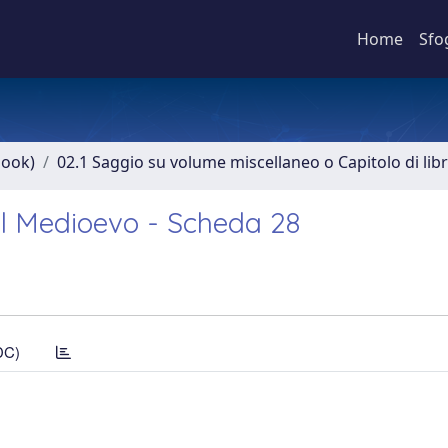
Home
Sfo
book)
02.1 Saggio su volume miscellaneo o Capitolo di lib
el Medioevo - Scheda 28
DC)