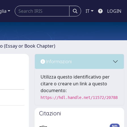
glia
IT
LOGIN
ro (Essay or Book Chapter)
Informazioni
Utilizza questo identificativo per
citare o creare un link a questo
documento:
https://hdl.handle.net/11572/20788
Citazioni
ND