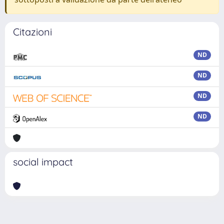
Citazioni
ND
ND
ND
ND
social impact