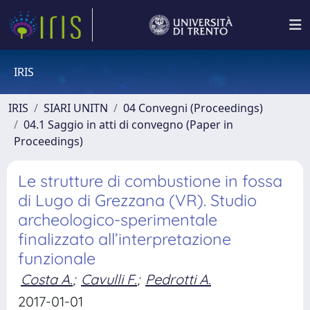
IRIS
IRIS
SIARI UNITN
04 Convegni (Proceedings)
04.1 Saggio in atti di convegno (Paper in
Proceedings)
Le strutture di combustione in fossa
di Lugo di Grezzana (VR). Studio
archeologico-sperimentale
finalizzato all’interpretazione
funzionale
Costa A.
;
Cavulli F.
;
Pedrotti A.
2017-01-01