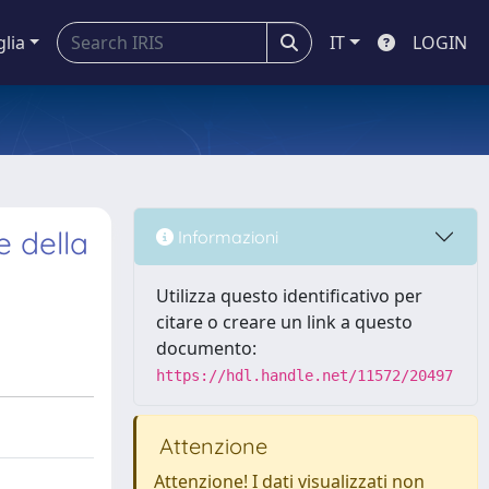
glia
IT
LOGIN
e della
Informazioni
Utilizza questo identificativo per
citare o creare un link a questo
documento:
https://hdl.handle.net/11572/20497
Attenzione
Attenzione! I dati visualizzati non