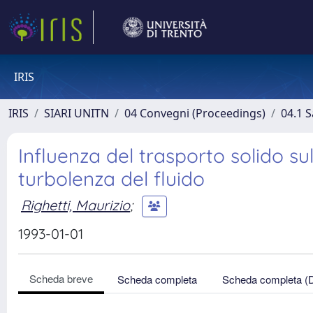
IRIS
IRIS
SIARI UNITN
04 Convegni (Proceedings)
04.1 S
Influenza del trasporto solido su
turbolenza del fluido
Righetti, Maurizio
;
1993-01-01
Scheda breve
Scheda completa
Scheda completa (