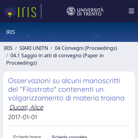
IRIS
IRIS
SIARI UNITN
04 Convegni (Proceedings)
04.1 Saggio in atti di convegno (Paper in
Proceedings)
Osservazioni su alcuni manoscritti
del "Filostrato" contenenti un
volgarizzamento di materia troiana
Ducati, Alice
2017-01-01
Scheda breve
Scheda completa