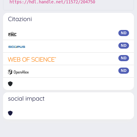
https://hdl.handle.net/11572/204750
Citazioni
ND
ND
ND
ND
social impact