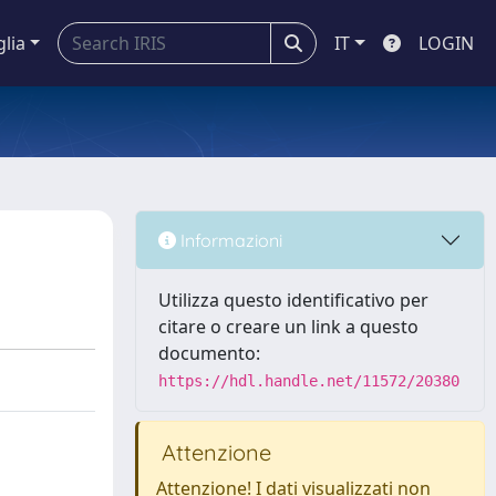
glia
IT
LOGIN
Informazioni
Utilizza questo identificativo per
citare o creare un link a questo
documento:
https://hdl.handle.net/11572/20380
Attenzione
Attenzione! I dati visualizzati non