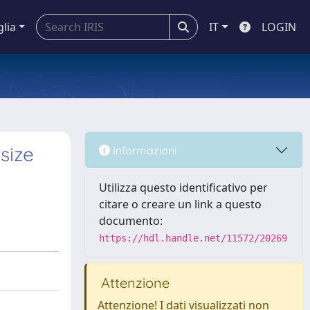
glia
IT
LOGIN
size
Informazioni
Utilizza questo identificativo per
citare o creare un link a questo
documento:
https://hdl.handle.net/11572/20269
Attenzione
Attenzione! I dati visualizzati non