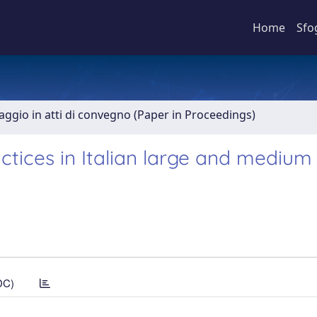
Home
Sfo
aggio in atti di convegno (Paper in Proceedings)
tices in Italian large and medium 
DC)