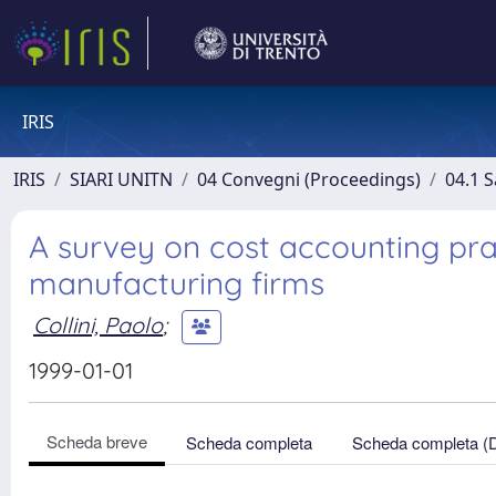
IRIS
IRIS
SIARI UNITN
04 Convegni (Proceedings)
04.1 S
A survey on cost accounting prac
manufacturing firms
Collini, Paolo
;
1999-01-01
Scheda breve
Scheda completa
Scheda completa (