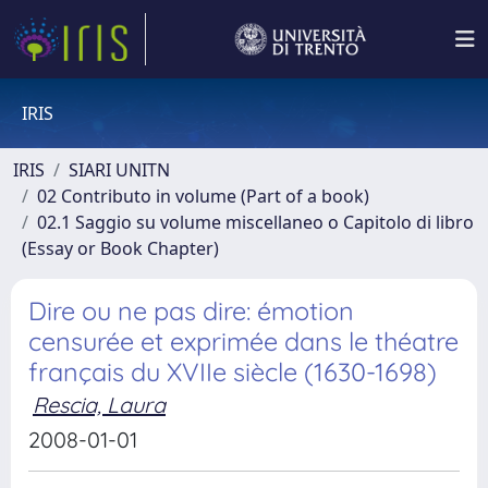
IRIS
IRIS
SIARI UNITN
02 Contributo in volume (Part of a book)
02.1 Saggio su volume miscellaneo o Capitolo di libro
(Essay or Book Chapter)
Dire ou ne pas dire: émotion
censurée et exprimée dans le théatre
français du XVIIe siècle (1630-1698)
Rescia, Laura
2008-01-01