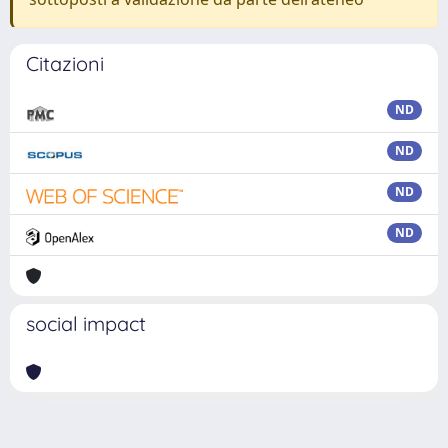
Citazioni
ND
ND
ND
ND
social impact