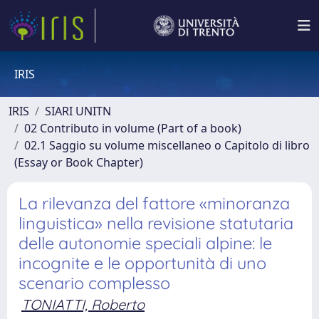
IRIS
IRIS
SIARI UNITN
02 Contributo in volume (Part of a book)
02.1 Saggio su volume miscellaneo o Capitolo di libro
(Essay or Book Chapter)
La rilevanza del fattore «minoranza
linguistica» nella revisione statutaria
delle autonomie speciali alpine: le
incognite e le opportunità di uno
scenario complesso
TONIATTI, Roberto