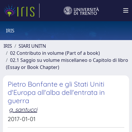
IRIS
IRIS
SIARI UNITN
02 Contributo in volume (Part of a book)
02.1 Saggio su volume miscellaneo o Capitolo di libro
(Essay or Book Chapter)
Pietro Bonfante e gli Stati Uniti
d'Europa all'alba dell'entrata in
guerra
g. santucci
2017-01-01