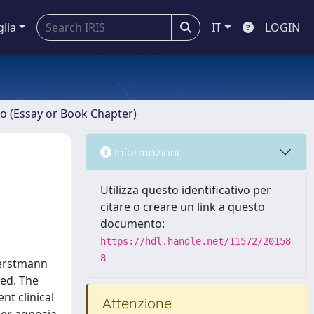
glia
IT
LOGIN
ro (Essay or Book Chapter)
Informazioni
Utilizza questo identificativo per
citare o creare un link a questo
documento:
https://hdl.handle.net/11572/20158
8
 Gerstmann
ed. The
nt clinical
Attenzione