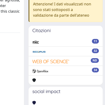
er agnosia,
Attenzione! I dati visualizzati non
pter
sono stati sottoposti a
this classic
validazione da parte dell'ateneo
Citazioni
11
32
ND
34
social impact