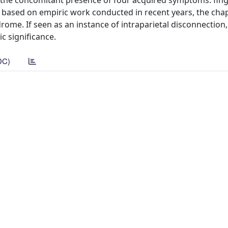
 the concomitant presence of four acquired symptoms: fing
lly, based on empiric work conducted in recent years, the cha
me. If seen as an instance of intraparietal disconnection, 
ic significance.
DC)