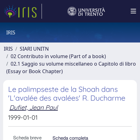
IRIS
IRIS
SIARI UNITN
02 Contributo in volume (Part of a book)
02.1 Saggio su volume miscellaneo o Capitolo di libro
(Essay or Book Chapter)
Le palimpseste de la Shoah dans
'L'avalée des avalées' R. Ducharme
Dufiet, Jean Paul
1999-01-01
Scheda breve
Scheda completa