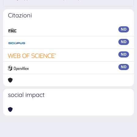
Citazioni
ND
ND
ND
ND
social impact