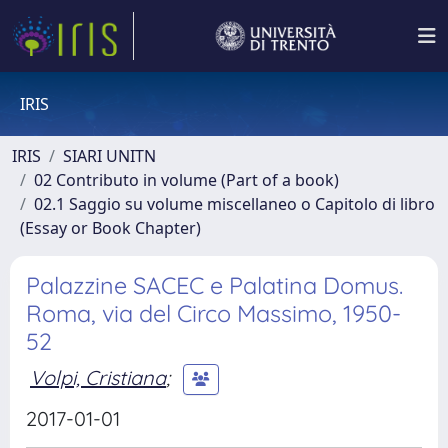
IRIS
IRIS
SIARI UNITN
02 Contributo in volume (Part of a book)
02.1 Saggio su volume miscellaneo o Capitolo di libro
(Essay or Book Chapter)
Palazzine SACEC e Palatina Domus.
Roma, via del Circo Massimo, 1950-
52
Volpi, Cristiana
;
2017-01-01