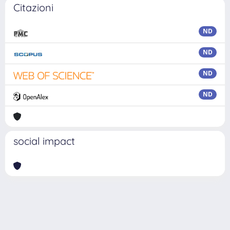
Citazioni
ND
ND
ND
ND
social impact
Powered by
IRIS
-
about IRIS
-