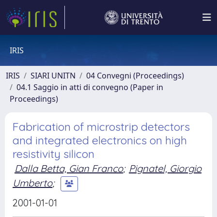
IRIS
IRIS
SIARI UNITN
04 Convegni (Proceedings)
04.1 Saggio in atti di convegno (Paper in
Proceedings)
Fabrication of microstrip detectors
and integrated electronics on high
resistivity silicon
Dalla Betta, Gian Franco
;
Pignatel, Giorgio
Umberto
;
2001-01-01