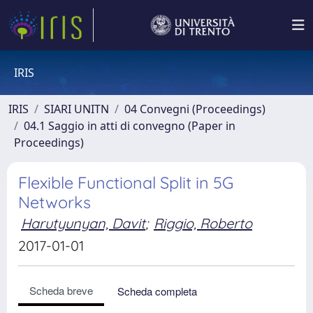
IRIS
IRIS
SIARI UNITN
04 Convegni (Proceedings)
04.1 Saggio in atti di convegno (Paper in
Proceedings)
Flexible Functional Split in 5G
Networks
Harutyunyan, Davit
;
Riggio, Roberto
2017-01-01
Scheda breve
Scheda completa