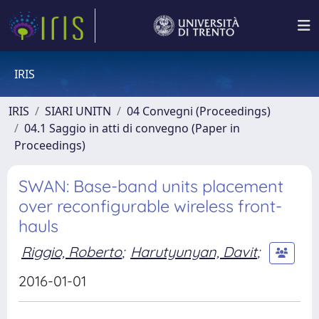
IRIS
IRIS
SIARI UNITN
04 Convegni (Proceedings)
04.1 Saggio in atti di convegno (Paper in
Proceedings)
SWAN: Base-band units placement
over reconfigurable wireless front-
hauls
Riggio, Roberto
;
Harutyunyan, Davit
;
2016-01-01