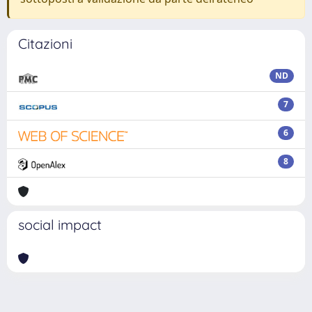
Citazioni
ND
7
6
8
social impact