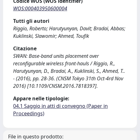
Codice WOS (WOS identifier)
WOS:000403950600004
Tutti gli autori
Riggio, Roberto; Harutyunyan, Davit; Bradai, Abbas;
Kuklinski, Slawomir; Ahmed, Toufik
Citazione
SWAN: Base-band units placement over
reconfigurable wireless front-hauls / Riggio, R.,
Harutyunyan, D., Bradai, A., Kuklinski, S., Ahmed, T..
- (2016), pp. 28-36. (CNSM Tokyo 31th Oct-4rd Nov
2016) [10.1109/CNSM.2016.7818397].
Appare nelle tipologie:
04.1 Saggio in atti di convegno (Paper in
Proceedings)
File in questo prodotto: