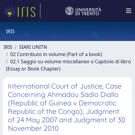
IRIS
IRIS
SIARI UNITN
02 Contributo in volume (Part of a book)
02.1 Saggio su volume miscellaneo o Capitolo di libro
(Essay or Book Chapter)
International Court of Justice, Case
Concerning Ahmadou Sadio Diallo
(Republic of Guinea v Democratic
Republic of the Congo), Judgment
of 24 May 2007 and Judgment of 30
November 2010