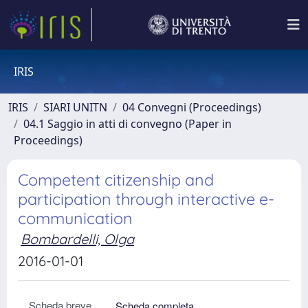
IRIS
IRIS
SIARI UNITN
04 Convegni (Proceedings)
04.1 Saggio in atti di convegno (Paper in
Proceedings)
Competent citizenship and
participation through interactive e-
communication
Bombardelli, Olga
2016-01-01
Scheda breve
Scheda completa