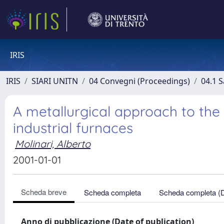
IRIS
IRIS
SIARI UNITN
04 Convegni (Proceedings)
04.1 S
A metallurgical approach to the 
industrial furnaces
Molinari, Alberto
2001-01-01
Scheda breve
Scheda completa
Scheda completa (
Anno di pubblicazione (Date of publication)