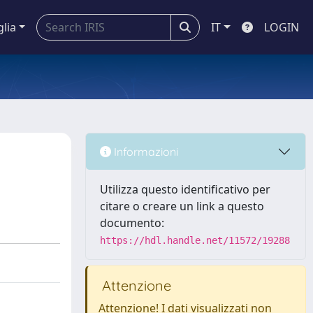
glia
IT
LOGIN
Informazioni
Utilizza questo identificativo per
citare o creare un link a questo
documento:
https://hdl.handle.net/11572/19288
Attenzione
Attenzione! I dati visualizzati non