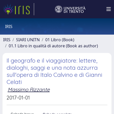
IRIS
IRIS
SIARI UNITN
01 Libro (Book)
01.1 Libro in qualità di autore (Book as author)
Il geografo e il viaggiatore: lettere,
dialoghi, saggi e una nota azzurra
sull'opera di Italo Calvino e di Gianni
Celati
Massimo Rizzante
2017-01-01
Scheda breve