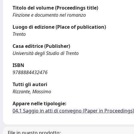
Titolo del volume (Proceedings title)
Finzione e documento nel romanzo
Luogo di edizione (Place of publication)
Trento
Casa editrice (Publisher)
Università degli Studio di Trento
ISBN
9788884432476
Tutti gli autori
Rizzante, Massimo
Appare nelle tipologie:
04.1 Saggio in atti di convegno (Paper in Proceedings
File in questo prodotto: