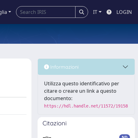
glia
IT
LOGIN
Informazioni
Utilizza questo identificativo per
citare o creare un link a questo
documento:
https://hdl.handle.net/11572/19158
Citazioni
ND