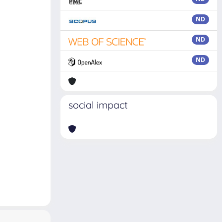
ND
ND
ND
social impact