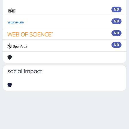
ND
ND
ND
ND
social impact
Powered by
IRIS
-
about IRIS
-
Utilizzo dei cookie
Copyright © 2026