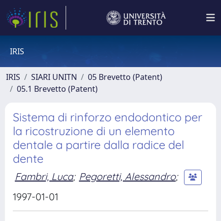
IRIS
IRIS
SIARI UNITN
05 Brevetto (Patent)
05.1 Brevetto (Patent)
Sistema di rinforzo endodontico per
la ricostruzione di un elemento
dentale a partire dalla radice del
dente
Fambri, Luca
;
Pegoretti, Alessandro
;
1997-01-01