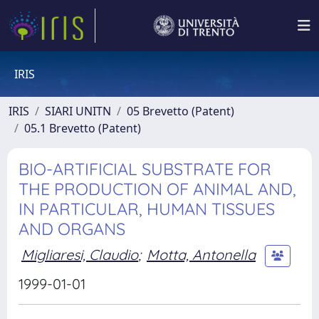
IRIS
IRIS
SIARI UNITN
05 Brevetto (Patent)
05.1 Brevetto (Patent)
BIO-ARTIFICIAL SUBSTRATE FOR
THE PRODUCTION OF ANIMAL AND,
IN PARTICULAR, HUMAN TISSUES
AND ORGANS
Migliaresi, Claudio
;
Motta, Antonella
1999-01-01