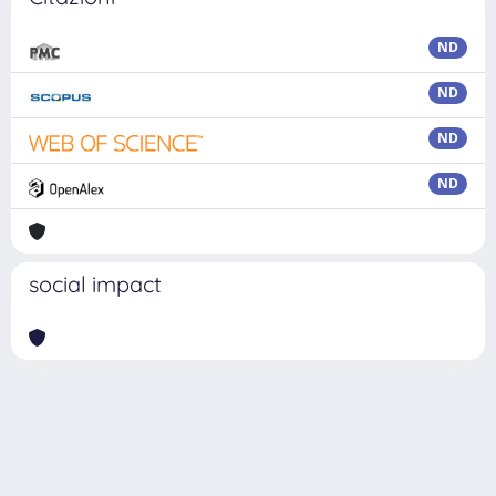
ND
ND
ND
ND
social impact
Powered by
IRIS
-
about IRIS
-
Utilizzo dei cookie
Copyright © 2026