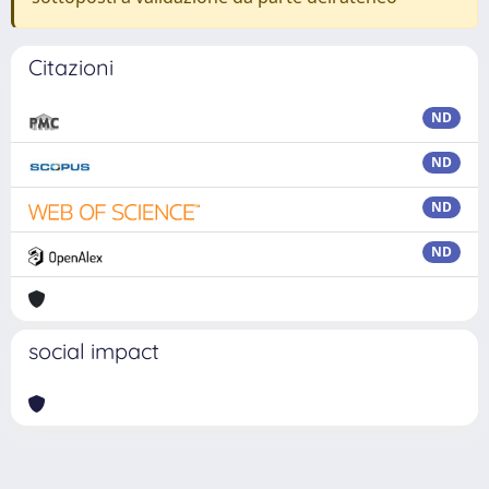
Citazioni
ND
ND
ND
ND
social impact