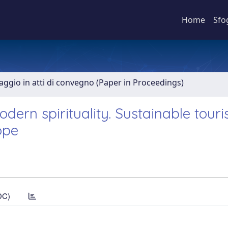
Home
Sfo
aggio in atti di convegno (Paper in Proceedings)
odern spirituality. Sustainable tour
ope
DC)