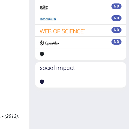
ND
ND
ND
ND
social impact
 - (2012),