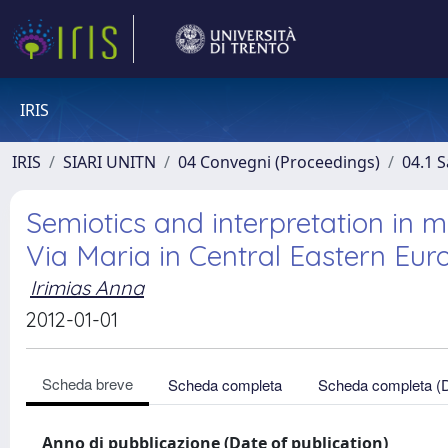
IRIS
IRIS
SIARI UNITN
04 Convegni (Proceedings)
04.1 S
Semiotics and interpretation in m
Via Maria in Central Eastern Eur
Irimias Anna
2012-01-01
Scheda breve
Scheda completa
Scheda completa (
Anno di pubblicazione (Date of publication)