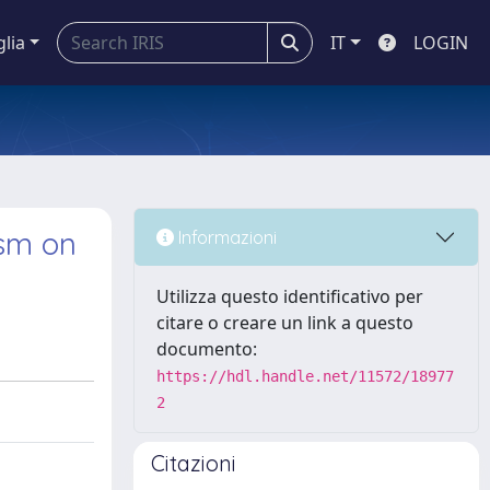
glia
IT
LOGIN
ism on
Informazioni
Utilizza questo identificativo per
citare o creare un link a questo
documento:
https://hdl.handle.net/11572/18977
2
Citazioni