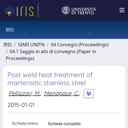
IRIS
IRIS
SIARI UNITN
04 Convegni (Proceedings)
04.1 Saggio in atti di convegno (Paper in
Proceedings)
Post weld heat treatment of
martensitic stainless steel
Pellizzari, M.
;
Menapace, C.
;
2015-01-01
Scheda breve
Scheda completa