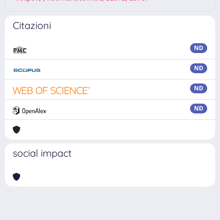
Citazioni
ND
ND
ND
ND
social impact