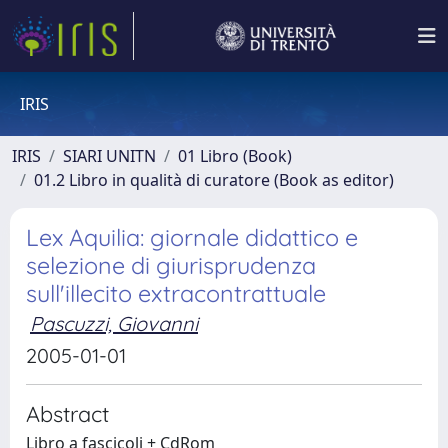
IRIS
IRIS
SIARI UNITN
01 Libro (Book)
01.2 Libro in qualità di curatore (Book as editor)
Lex Aquilia: giornale didattico e
selezione di giurisprudenza
sull'illecito extracontrattuale
Pascuzzi, Giovanni
2005-01-01
Abstract
Libro a fascicoli + CdRom