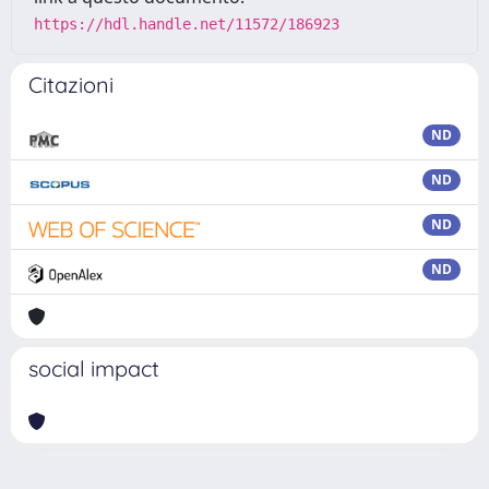
https://hdl.handle.net/11572/186923
Citazioni
ND
ND
ND
ND
social impact