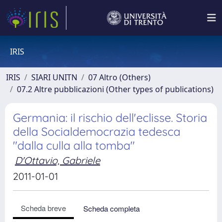
IRIS
IRIS
SIARI UNITN
07 Altro (Others)
07.2 Altre pubblicazioni (Other types of publications)
Germania: il rischio dell'eclisse. Storia
della Socialdemocrazia tedesca
"dalla culla alla tomba"
D'Ottavio, Gabriele
2011-01-01
Scheda breve
Scheda completa