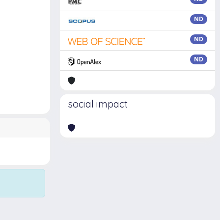
ND
ND
ND
social impact