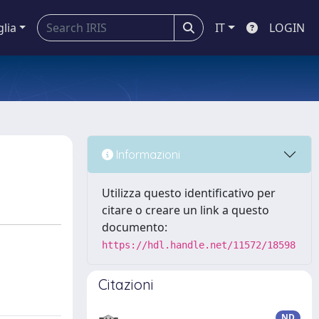
glia
IT
LOGIN
Informazioni
Utilizza questo identificativo per
citare o creare un link a questo
documento:
https://hdl.handle.net/11572/18598
Citazioni
ND