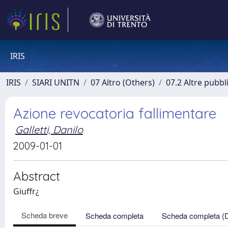
IRIS
IRIS
SIARI UNITN
07 Altro (Others)
07.2 Altre pubbl
Azione revocatoria fallimentare
Galletti, Danilo
2009-01-01
Abstract
Giuffr¿
Scheda breve
Scheda completa
Scheda completa (