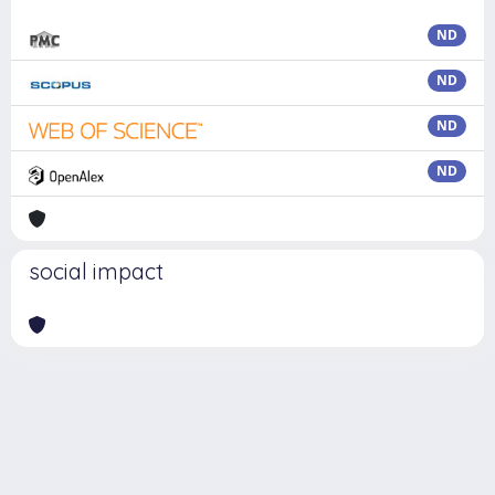
ND
ND
ND
ND
social impact
Powered by
IRIS
-
about IRIS
-
Utilizzo dei cookie
Copyright © 2026