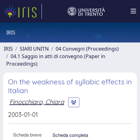
IRIS
IRIS
SIARI UNITN
04 Convegni (Proceedings)
04.1 Saggio in atti di convegno (Paper in
Proceedings)
On the weakness of syllabic effects in
Italian
Finocchiaro, Chiara
2003-01-01
Scheda breve
Scheda completa