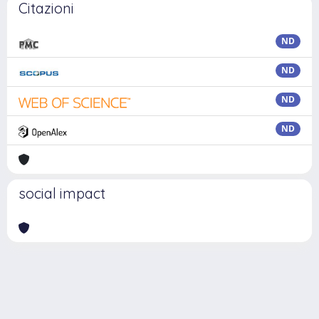
Citazioni
ND
ND
ND
ND
social impact
Powered by
IRIS
-
about IRIS
-