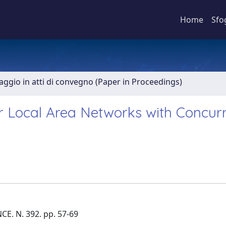
Home
Sfo
aggio in atti di convegno (Paper in Proceedings)
or Local Area Networks with Concur
E. N. 392. pp. 57-69