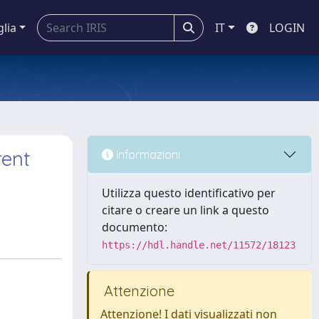
glia
IT
LOGIN
rent
Informazioni
Utilizza questo identificativo per
citare o creare un link a questo
documento:
https://hdl.handle.net/11572/18123
Attenzione
Attenzione! I dati visualizzati non