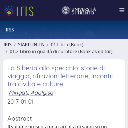
IRIS
IRIS
SIARI UNITN
01 Libro (Book)
01.2 Libro in qualità di curatore (Book as editor)
La Siberia allo specchio: storie di
viaggio, rifrazioni letterarie, incontri
tra civiltà e culture
Mingati, Adalgisa
2017-01-01
Abstract
Il volume presenta una raccolta di saggi su un