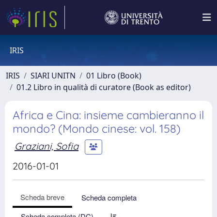
IRIS
IRIS
SIARI UNITN
01 Libro (Book)
01.2 Libro in qualità di curatore (Book as editor)
Africa e Cina: insieme cambieranno il
mondo? (Mondo cinese: vol. 158)
Graziani, Sofia
2016-01-01
Scheda breve
Scheda completa
Scheda completa (DC)