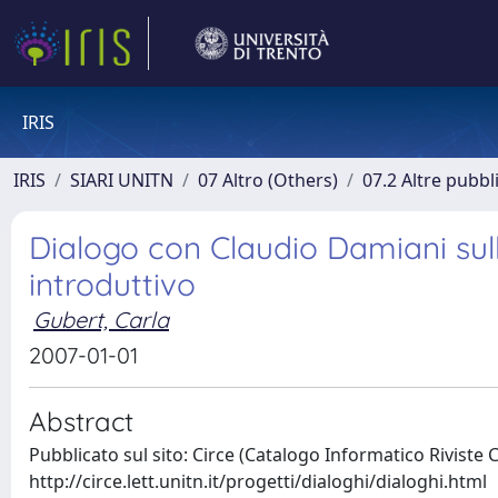
IRIS
IRIS
SIARI UNITN
07 Altro (Others)
07.2 Altre pubbl
Dialogo con Claudio Damiani sull
introduttivo
Gubert, Carla
2007-01-01
Abstract
Pubblicato sul sito: Circe (Catalogo Informatico Riviste 
http://circe.lett.unitn.it/progetti/dialoghi/dialoghi.html