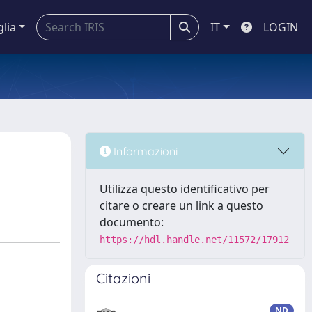
glia
IT
LOGIN
Informazioni
Utilizza questo identificativo per
citare o creare un link a questo
documento:
https://hdl.handle.net/11572/17912
Citazioni
ND