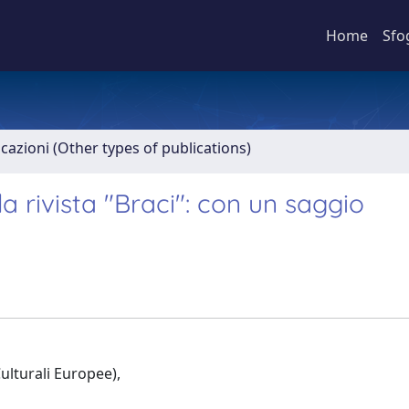
Home
Sfo
icazioni (Other types of publications)
a rivista "Braci": con un saggio
Culturali Europee),