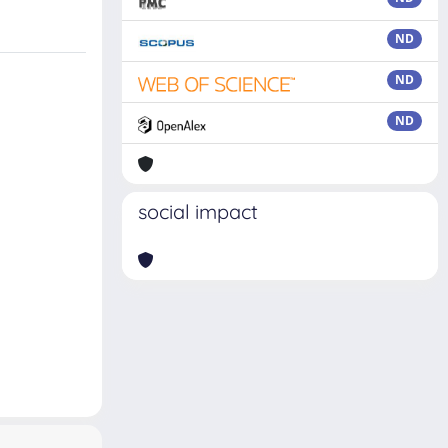
ND
ND
ND
social impact