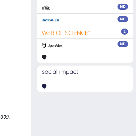
ND
ND
2
ND
social impact
-309.