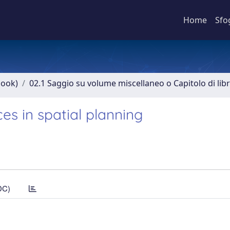
Home
Sfo
book)
02.1 Saggio su volume miscellaneo o Capitolo di lib
es in spatial planning
DC)