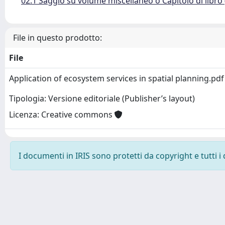
02.1 Saggio su volume miscellaneo o Capitolo di libro
File in questo prodotto:
File
Application of ecosystem services in spatial planning.pd
Tipologia: Versione editoriale (Publisher’s layout)
Licenza: Creative commons
I documenti in IRIS sono protetti da copyright e tutti i 
Powered by
IRIS
-
about IRIS
-
Utilizzo dei cookie