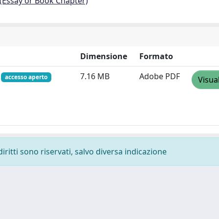
 (Essay or Book Chapter)
Dimensione
Formato
f
7.16 MB
Adobe PDF
accesso aperto
Visua
diritti sono riservati, salvo diversa indicazione