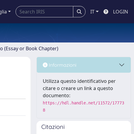
glia
IT
LOGIN
ro (Essay or Book Chapter)
Informazioni
Utilizza questo identificativo per
citare o creare un link a questo
documento:
https://hdl.handle.net/11572/17773
8
Citazioni