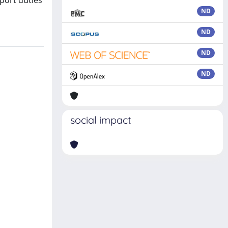
port duties
ND
ND
ND
ND
social impact