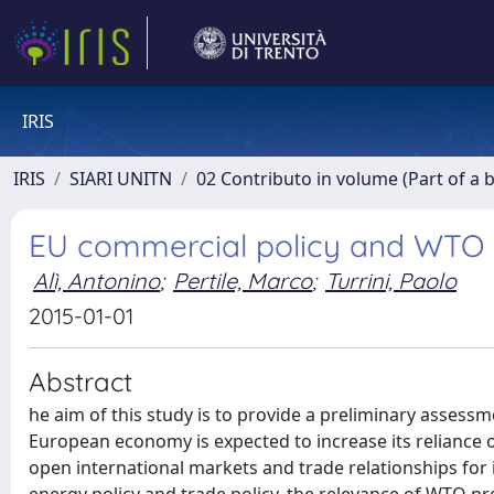
IRIS
IRIS
SIARI UNITN
02 Contributo in volume (Part of a 
EU commercial policy and WTO 
Alì, Antonino
;
Pertile, Marco
;
Turrini, Paolo
2015-01-01
Abstract
he aim of this study is to provide a preliminary assess
European economy is expected to increase its reliance 
open international markets and trade relationships for 