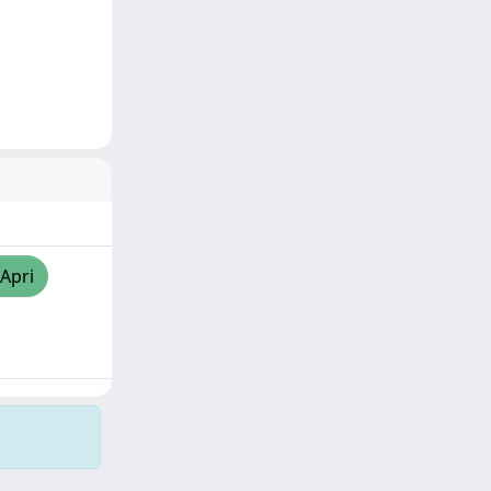
/Apri