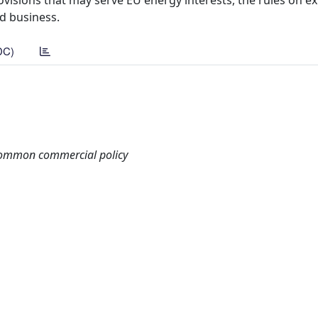
ovisions that may serve EU energy interests, the rules on ex
d business.
DC)
 common commercial policy