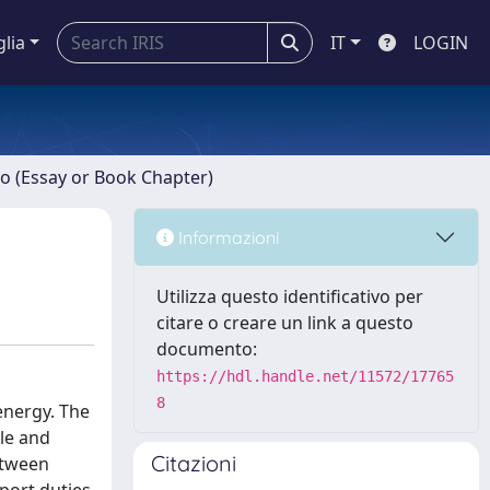
glia
IT
LOGIN
ro (Essay or Book Chapter)
Informazioni
Utilizza questo identificativo per
citare o creare un link a questo
documento:
https://hdl.handle.net/11572/17765
8
energy. The
le and
Citazioni
etween