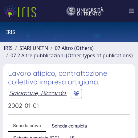
IRIS
IRIS
SIARI UNITN
07 Altro (Others)
07.2 Altre pubblicazioni (Other types of publications)
Lavoro atipico, contrattazione
collettiva impresa artigiana.
Salomone, Riccardo
;
2002-01-01
Scheda breve
Scheda completa
Scheda completa (DC)