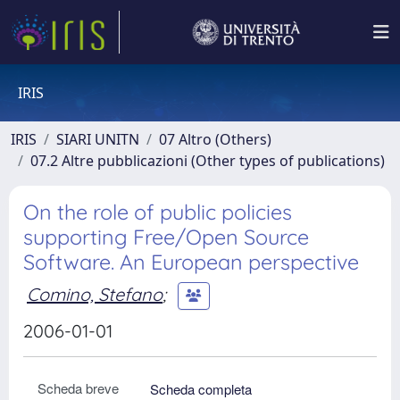
IRIS
IRIS
SIARI UNITN
07 Altro (Others)
07.2 Altre pubblicazioni (Other types of publications)
On the role of public policies
supporting Free/Open Source
Software. An European perspective
Comino, Stefano
;
2006-01-01
Scheda breve
Scheda completa