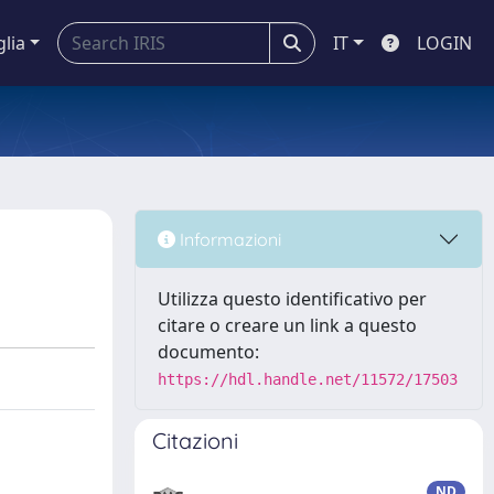
glia
IT
LOGIN
Informazioni
Utilizza questo identificativo per
citare o creare un link a questo
documento:
https://hdl.handle.net/11572/17503
Citazioni
ND