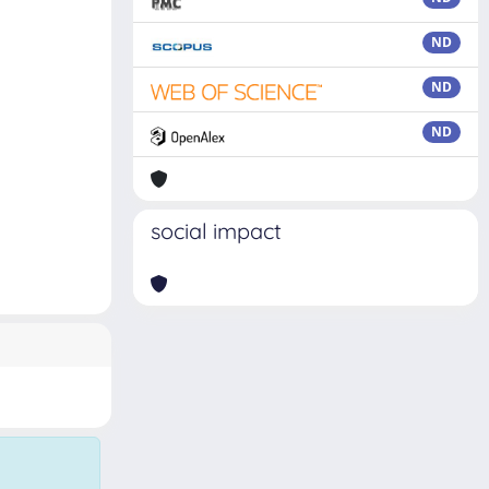
ND
ND
ND
social impact