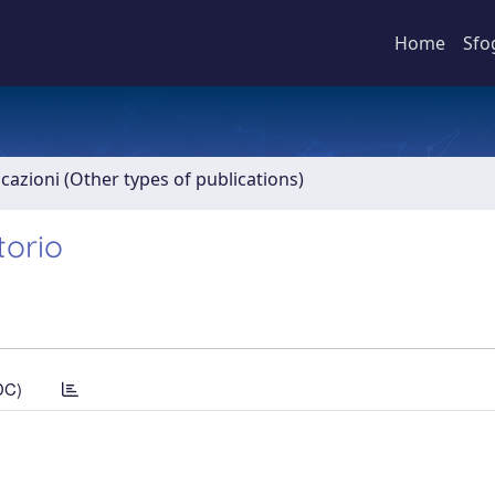
Home
Sfo
icazioni (Other types of publications)
torio
DC)