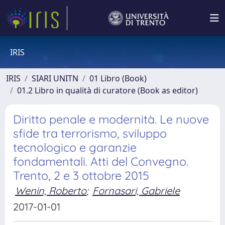
IRIS
IRIS
SIARI UNITN
01 Libro (Book)
01.2 Libro in qualità di curatore (Book as editor)
Diritto penale e modernità. Le nuove
sfide tra terrorismo, sviluppo
tecnologico e garanzie
fondamentali. Atti del Convegno.
Trento, 2 e 3 ottobre 2015
Wenin, Roberto
;
Fornasari, Gabriele
2017-01-01