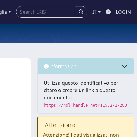
glia
IT
LOGIN
Informazioni
Utilizza questo identificativo per
citare o creare un link a questo
documento:
https://hdl.handle.net/11572/17283
Attenzione
Attenzione! I dati visualizzati non